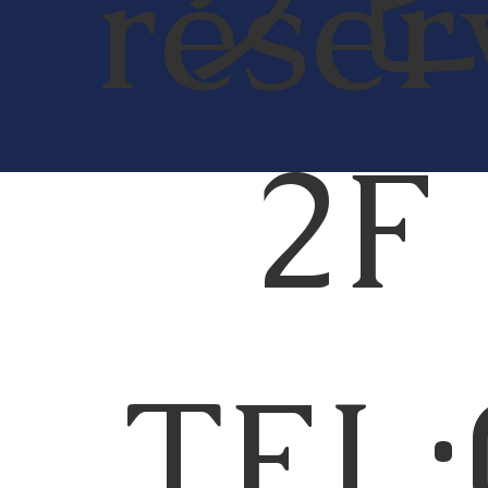
ク
reser
2
TEL: