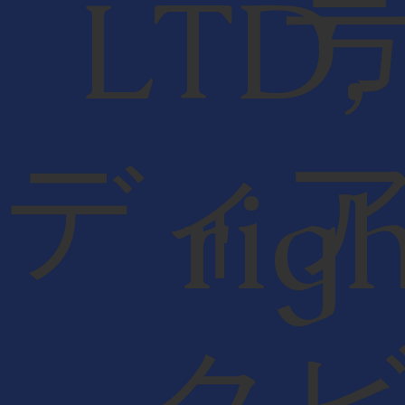
LTD,
ディ
rig