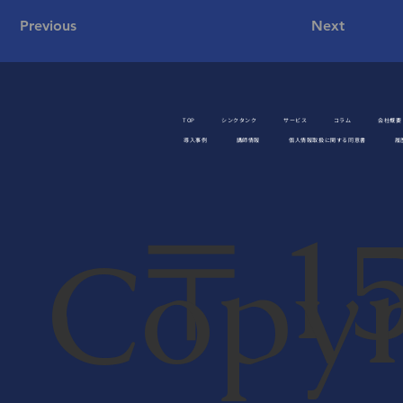
Previous
Next
TOP
シンクタンク
サービス
コラム
会社概要
導入事例
講師情報
個人情報取扱に関する同意書
履
〒15
Copyr