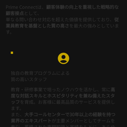
Prime Connectは、
顧客体験の向上を重視した戦略的な
顧客接点
として、
単なる問い合わせ対応を超えた価値を提供しており、
従
業員教育を基盤とした質の高さ
を最大の強みとしていま
す。
独自の教育プログラムによる
質の高いスタッフ
教育・研修事業で培ったノウハウを活かし、常に
高
度な対話スキルとホスピタリティを兼ね備えたスタ
ッフ
を育成。お客様に最高品質のサービスを提供し
ます。
また、
大手コールセンターで3
0年以上の経験を持つ
業界のエキスパート
が主要メンバーとしてチームを
牽引。蓄積された専門知識と実績をもとに、あらゆ