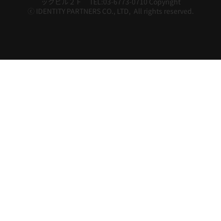
ックビル２Ｆ TEL:03-6773-0710 Copyright
ⓒ IDENTITY PARTNERS CO., LTD, All rights reserved.