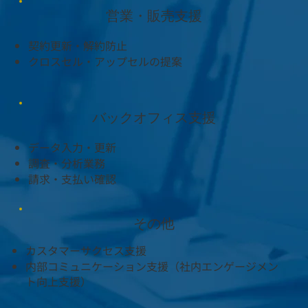
営業・販売支援
契約更新・解約防止
​クロスセル・アップセルの提案
バックオフィス支援
データ入力・更新
調査・分析業務
​請求・支払い確認
その他
カスタマーサクセス支援
​内部コミュニケーション支援（社内エンゲージメン
ト向上支援）