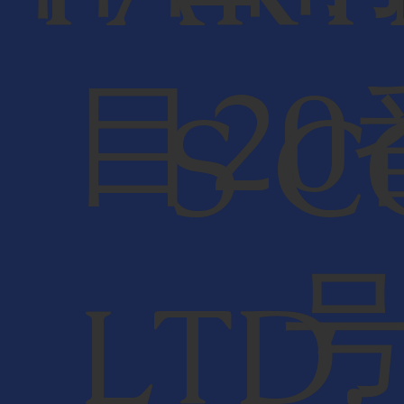
目20
S C
LTD,