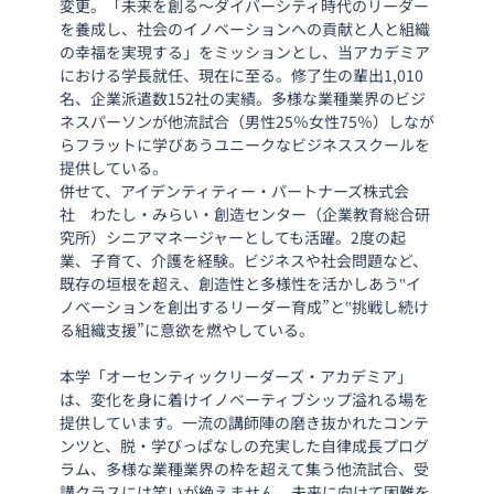
変更。「未来を創る～ダイバーシティ時代のリーダー
を養成し、社会のイノベーションへの貢献と人と組織
の幸福を実現する」をミッションとし、当アカデミア
における学長就任、現在に至る。修了生の輩出1,010
名、企業派遣数152社の実績。多様な業種業界のビジ
ネスパーソンが他流試合（男性25％女性75％）しなが
らフラットに学びあうユニークなビジネススクールを
提供している。
併せて、アイデンティティー・パートナーズ株式会
社　わたし・みらい・創造センター（企業教育総合研
究所）シニアマネージャーとしても活躍。2度の起
業、子育て、介護を経験。ビジネスや社会問題など、
既存の垣根を超え、創造性と多様性を活かしあう‟イ
ノベーションを創出するリーダー育成”と‟挑戦し続け
る組織支援”に意欲を燃やしている。
本学「オーセンティックリーダーズ・アカデミア」
は、変化を身に着けイノベーティブシップ溢れる場を
提供しています。一流の講師陣の磨き抜かれたコンテ
ンツと、脱・学びっぱなしの充実した自律成長プログ
ラム、多様な業種業界の枠を超えて集う他流試合、受
講クラスには笑いが絶えません。未来に向けて困難を