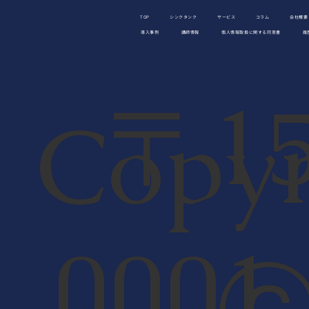
TOP
シンクタンク
サービス
コラム
会社概要
導入事例
講師情報
個人情報取扱に関する同意書
履
〒15
Copyr
000