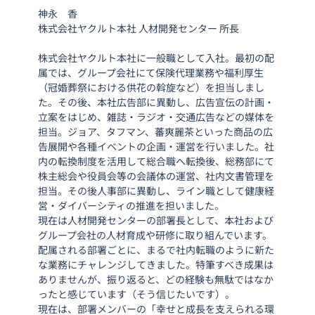
神永　香
株式会社ヤクルト本社 人材開発センター 所長
株式会社ヤクルト本社に一般職として入社。最初の配
属では、グループ会社にて保険代理業務や福利厚生
（冠婚葬祭における供花の斡旋など）を担当しまし
た。その後、本社広告部に異動し、広告宣伝の計画・
立案をはじめ、雑誌・ラジオ・交通広告などの媒体を
担当。ジョア、タフマン、蕃爽麗茶といった商品の広
告展開や各種イベントの企画・運営を行いました。社
内の転換制度を活用して総合職へ転換後、総務部にて
株主総会や役員会等の会議体の運営、社内文書管理を
担当。その後人事部に異動し、ライン職として健康経
営・ダイバーシティの推進を担いました。
現在は人材開発センターの部署長として、本社および
グループ会社の人材育成や研修に取り組んでいます。
配属される部署ごとに、まるで社内転職のように新た
な業務にチャレンジしてきました。特筆すべき成果は
ありませんが、振り返ると、どの経験も無駄ではなか
ったと感じています（そう信じたいです）。
現在は、部署メンバーの「幸せと成長を支えられる環