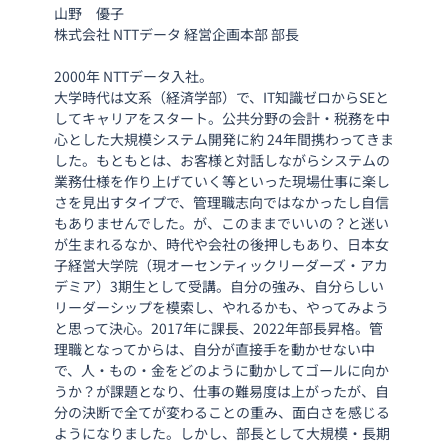
山野　優子
株式会社 NTTデータ 経営企画本部 部長
2000年 NTTデータ入社。
大学時代は文系（経済学部）で、IT知識ゼロからSEと
してキャリアをスタート。公共分野の会計・税務を中
心とした大規模システム開発に約 24年間携わってきま
した。もともとは、お客様と対話しながらシステムの
業務仕様を作り上げていく等といった現場仕事に楽し
さを見出すタイプで、管理職志向ではなかったし自信
もありませんでした。が、このままでいいの？と迷い
が生まれるなか、時代や会社の後押しもあり、日本女
子経営大学院（現オーセンティックリーダーズ・アカ
デミア）3期生として受講。自分の強み、自分らしい
リーダーシップを模索し、やれるかも、やってみよう
と思って決心。2017年に課長、2022年部長昇格。管
理職となってからは、自分が直接手を動かせない中
で、人・もの・金をどのように動かしてゴールに向か
うか？が課題となり、仕事の難易度は上がったが、自
分の決断で全てが変わることの重み、面白さを感じる
ようになりました。しかし、部長として大規模・長期