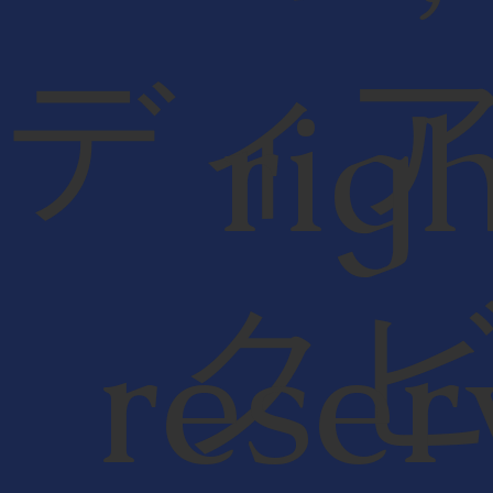
ディ
rig
ク
reser