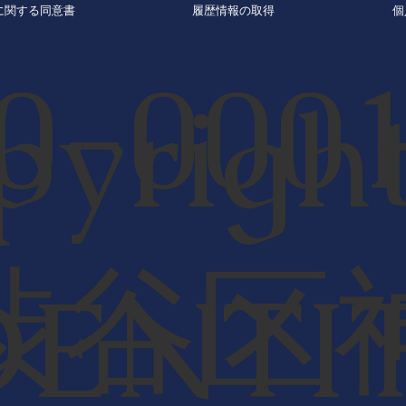
に関する同意書
履歴情報の取得
個
0-00
pyrigh
渋谷区
DENTI