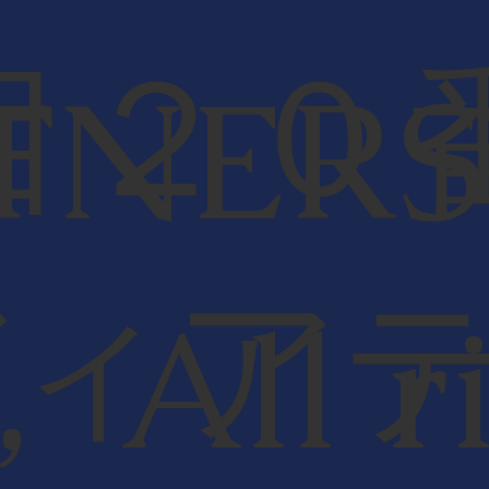
目２０
TNERS 
ディア
 All r