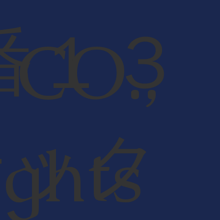
番１３
CO.,
テック
ights