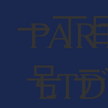
一丁
PAR
号 
LTD,