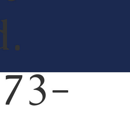
Ｆ
d.
773-