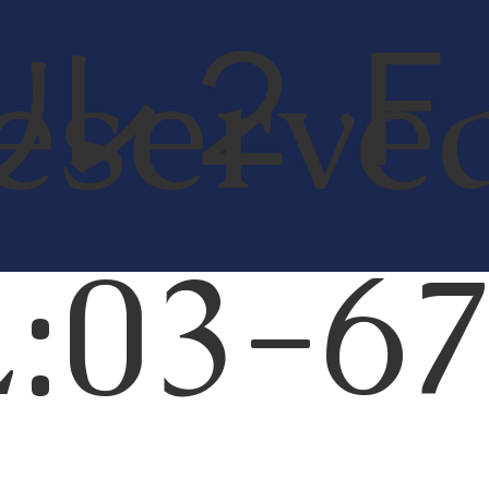
ビル２
eserve
:03-6