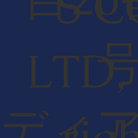
S C
LTD,
ディ
rig