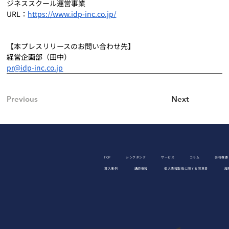
ジネススクール運営事業
URL：
https://www.idp-inc.co.jp/
【本プレスリリースのお問い合わせ先】
経営企画部（田中）
pr@idp-inc.co.jp
Previous
Next
TOP
シンクタンク
サービス
コラム
会社概要
導入事例
講師情報
個人情報取扱に関する同意書
履