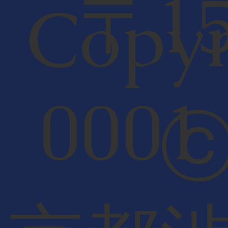
〒15
Copyr
000