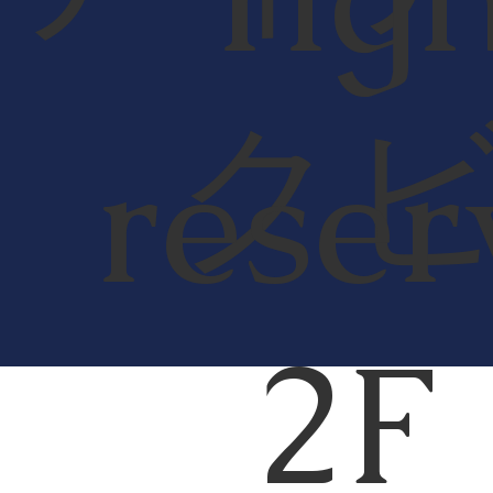
ク
reser
2