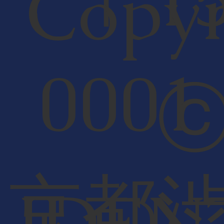
Copyr
000
京都
IDEN