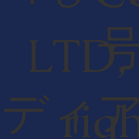
LTD,
ディ
rig