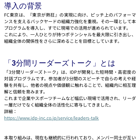
導入の背景
FC東京は、『東京が熱狂』の実現に向け、ピッチ上のパフォーマ
ンスを支えるバックヤードの組織力強化を重視。その一環として本
プログラムを導入し、すでに現場での活用が進められています。
これにより、一人ひとりが持つポテンシャルを最大限に引き出し、
組織全体の関係性をさらに深めることを目標としています。
「3分間リーダーズトーク」とは
「3分間リーダーズトーク」は、IDPが開発した短時間・高密度の
対話プログラムです。参加者が3分間のスピーチで自らの考えや経
験を共有し、他者の視点や価値観に触れることで、組織内に相互理
解と信頼を育みます。
これまで企業やスポーツチームなど幅広い現場で活用され、リーダ
ー層だけでなく組織全体の活性化に寄与してきました。
詳細：
https://www.idp-inc.co.jp/service/leaders-talk
本取り組みは、現在も継続的に行われており、メンバー同士が互い