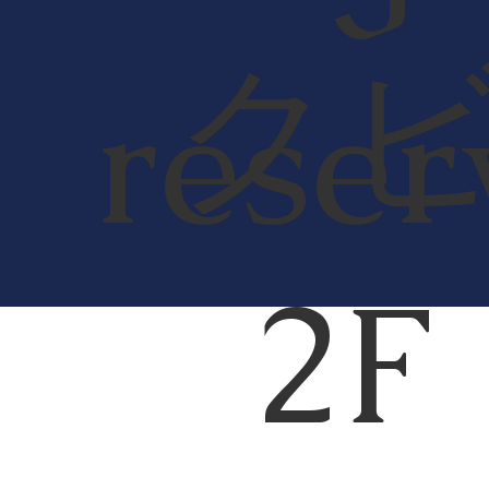
ク
reser
2