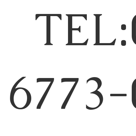
TEL:
6773-