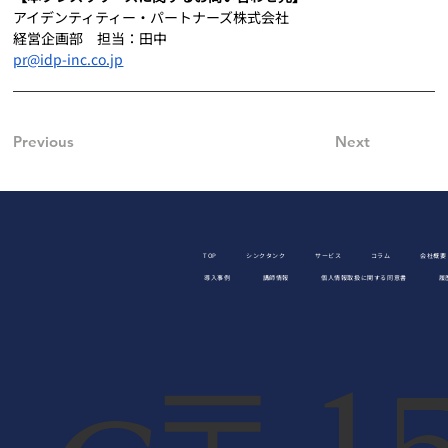
アイデンティティー・パートナーズ株式会社
経営企画部　担当：田中
pr@idp-inc.co.jp
Previous
Next
TOP
シンクタンク
サービス
コラム
会社概要
導入事例
講師情報
個人情報取扱に関する同意書
履
〒15