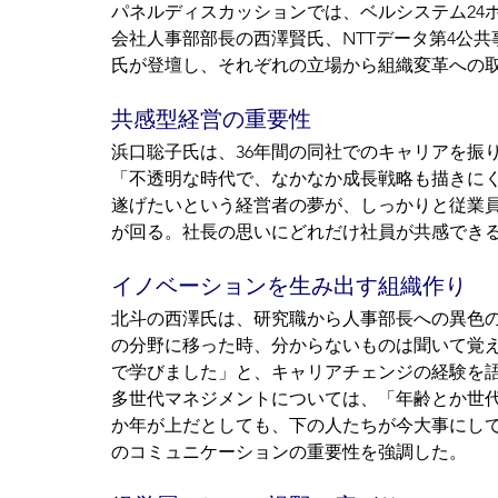
パネルディスカッションでは、ベルシステム24
会社人事部部長の西澤賢氏、NTTデータ第4公
氏が登壇し、それぞれの立場から組織変革への
共感型経営の重要性
浜口聡子氏は、36年間の同社でのキャリアを振
「不透明な時代で、なかなか成長戦略も描きに
遂げたいという経営者の夢が、しっかりと従業
が回る。社長の思いにどれだけ社員が共感でき
イノベーションを生み出す組織作り
北斗の西澤氏は、研究職から人事部長への異色
の分野に移った時、分からないものは聞いて覚
で学びました」と、キャリアチェンジの経験を
多世代マネジメントについては、「年齢とか世
か年が上だとしても、下の人たちが今大事にし
のコミュニケーションの重要性を強調した。