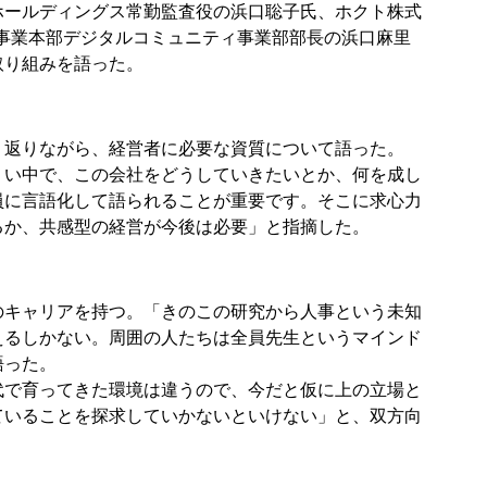
ホールディングス常勤監査役の浜口聡子氏、ホクト株式
共事業本部デジタルコミュニティ事業部部長の浜口麻里
取り組みを語った。
り返りながら、経営者に必要な資質について語った。
くい中で、この会社をどうしていきたいとか、何を成し
員に言語化して語られることが重要です。そこに求心力
るか、共感型の経営が今後は必要」と指摘した。
のキャリアを持つ。「きのこの研究から人事という未知
えるしかない。周囲の人たちは全員先生というマインド
語った。
代で育ってきた環境は違うので、今だと仮に上の立場と
ていることを探求していかないといけない」と、双方向