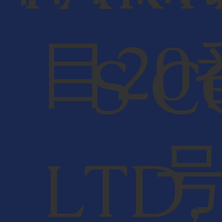
目20
S C
LTD,