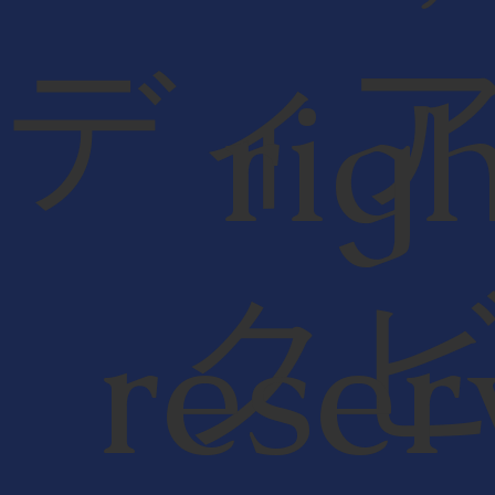
ディ
rig
ク
reser