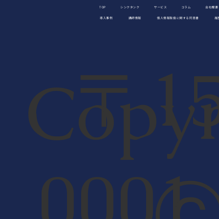
TOP
シンクタンク
サービス
コラム
会社概要
導入事例
講師情報
個人情報取扱に関する同意書
履
〒15
Copyr
【コールセンター】人材育成をうまくいかせるた
めのポイントを紹介
000