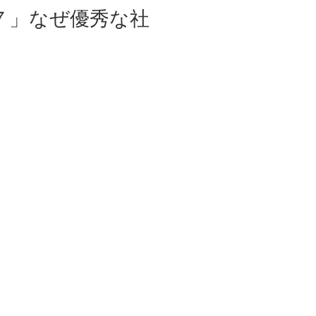
.７」なぜ優秀な社