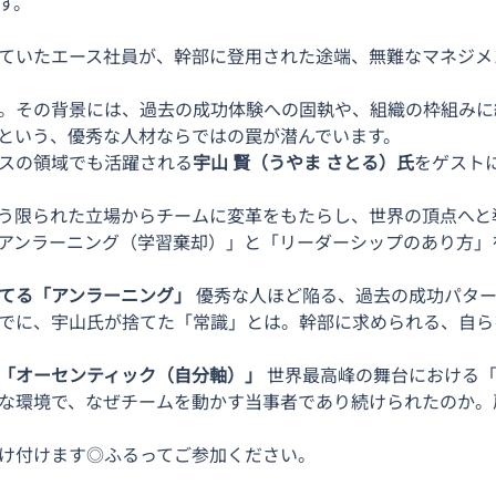
す。
ていたエース社員が、幹部に登用された途端、無難なマネジメ
。その背景には、過去の成功体験への固執や、組織の枠組みに
という、優秀な人材ならではの罠が潜んでいます。
スの領域でも活躍される
宇山 賢（うやま さとる）氏
をゲスト
う限られた立場からチームに変革をもたらし、世界の頂点へと
アンラーニング（学習棄却）」と「リーダーシップのあり方」を
てる「アンラーニング」 
優秀な人ほど陥る、過去の成功パタ
でに、宇山氏が捨てた「常識」とは。幹部に求められる、自ら
「オーセンティック（自分軸）」
 世界最高峰の舞台における
な環境で、なぜチームを動かす当事者であり続けられたのか。
け付けます◎ふるってご参加ください。