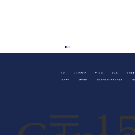
TOP
シンクタンク
サービス
コラム
会社概要
導入事例
講師情報
個人情報取扱に関する同意書
履
〒15
不十分な対話がもたらす職場のリスク