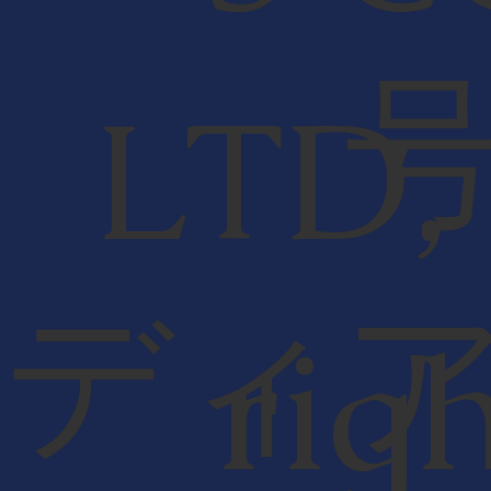
LTD,
ディ
rig