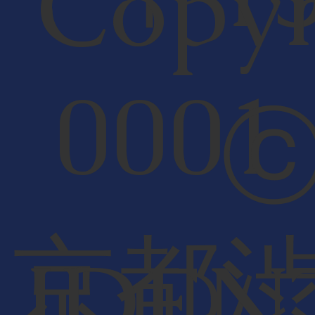
Copyr
000
京都
IDEN