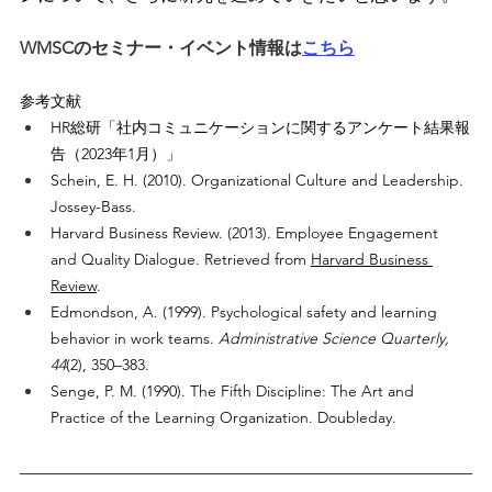
WMSCのセミナー・イベント情報は
こちら
参考文献
HR総研「社内コミュニケーションに関するアンケート結果報
告（2023年1月）」
Schein, E. H. (2010). Organizational Culture and Leadership. 
Jossey-Bass.
Harvard Business Review. (2013). Employee Engagement 
and Quality Dialogue. Retrieved from
Harvard Business 
Review
.
Edmondson, A. (1999). Psychological safety and learning 
behavior in work teams. 
Administrative Science Quarterly, 
44
(2), 350–383.
Senge, P. M. (1990). The Fifth Discipline: The Art and 
Practice of the Learning Organization. Doubleday.