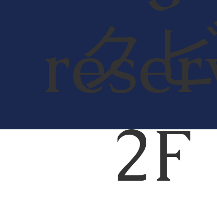
ク
reser
2