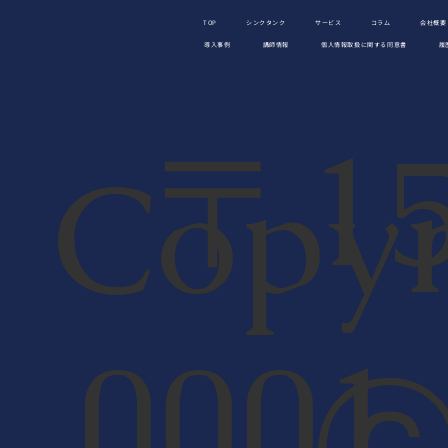
TOP
シンクタンク
サービス
コラム
会社概要
導入事例
講師情報
個人情報取扱に関する同意書
履
〒15
Copyr
組織にとって効果的なコミュニケーショ
ンとは何か。質の高い対話が企業パフォ
ーマンスを左右する
000