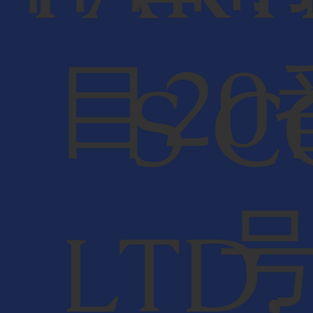
目20
S C
LTD,