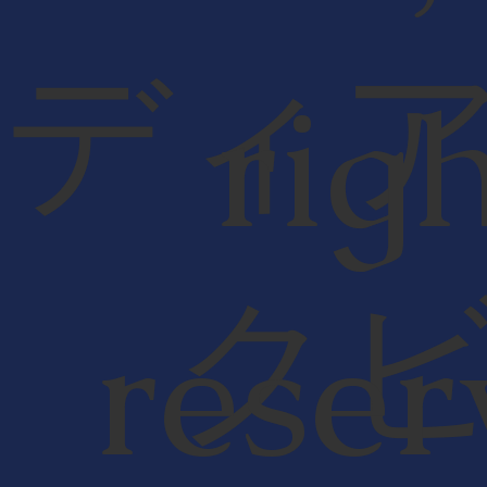
ディ
rig
ク
reser