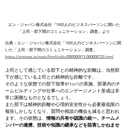
エン・ジャパン株式会社『1800人のビジネスパーソンに聞いた
「上司・部下間のコミュニケーション」調査』より
出典：エン・ジャパン株式会社「1800人のビジネスパーソンに聞
いた「上司・部下間のコミュニケーション」調査」
https://prtimes.jp/main/html/rd/p/000000913.000000725.html
上司として感じている部下との精神的な距離は、当然部
下が感じている上司との精神的な距離です。
そのような状態での部下指導や1on1の実施、部署内のチ
ームビルディングや仕事へのエンゲージメント形成は非
常に困難なものとなるでしょう。
また部下は精神的距離や心理的安全性から必要最低限の
報告しかしなくなり、質問や相談の機会も減ると思われ
ます。その状態は、
情報の共有や認識の統一、チームメ
ンバーの連携、技術や知識の継承などを阻害しかねませ